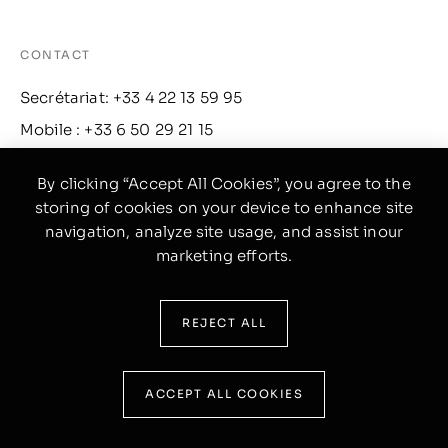
CONTACT
Secrétariat: +33 4 22 13 59 95
Mobile : +33 6 50 29 21 15
Email: contact@lecarredor.fr
By clicking “Accept All Cookies”, you agree to the
storing of cookies on your device to enhance site
INFO
navigation, analyze site usage, and assist inour
marketing efforts.
Facebook
Instagram
REJECT ALL
Doctolib
ACCEPT ALL COOKIES
© 2026 Clinique du Carré d'Or. Tous droits réservés.